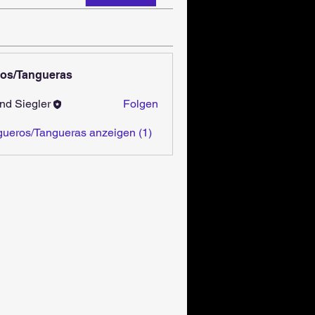
os/Tangueras
nd Siegler
Folgen
gueros/Tangueras anzeigen (1)