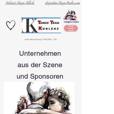
Podcast: Tango-Talk.de
ArgentineTangoRadio.com
Unternehmen
Tangoszenen
aus der
Szene
Letzte Aktualisierung:
18.06.2026 - 7
:00
Unternehmen
aus der Szene
und Sponsoren