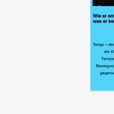
Wie er en
was er b
Tango – de
der K
Tanzpa
Bewegung
gegens