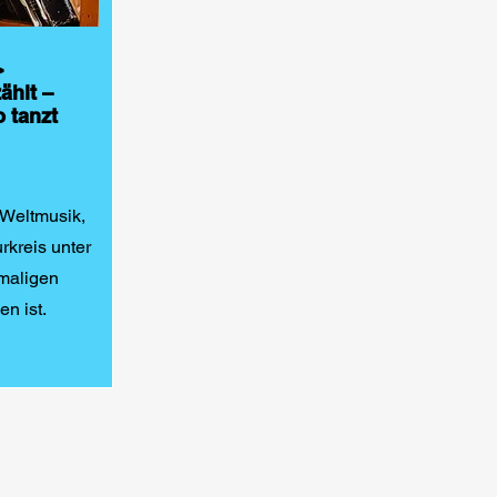
>
ählt –
 tanzt
 Weltmusik,
rkreis unter
maligen
n ist.