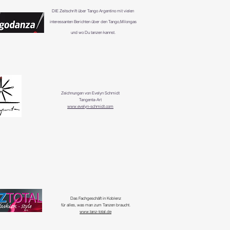
DIE
Zeitschrift über Tango Argentino mit vielen
interessanten Berichten über den Tango,Milongas
und wo Du tanzen kannst.
Zeichnungen von Evelyn Schmidt
Tangenta-Art
www.evelyn-schmidt.com
Das Fachgeschäft in Koblenz
für alles, was man zum Tanzen braucht.
www.tanz-total.de