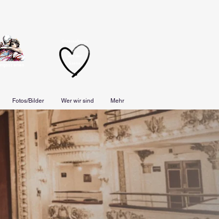
Unternehmen
aus der
Szene
angoszenen
Fotos/Bilder
Wer wir sind
Mehr