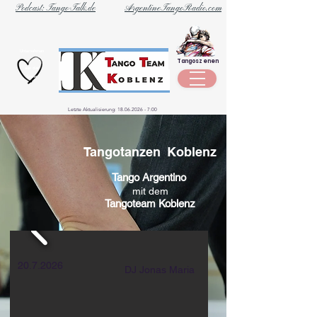
Podcast: Tango-Talk.de
ArgentineTangoRadio.com
Unternehmen
Tangoszenen
aus der
Szene
Letzte Aktualisierung:
18.06.2026 - 7
:00
Tangotanzen
Koblenz
Tango Argentino
mit dem
Tangoteam Koblenz
20.7.2026
DJ Jonas Maria
Tangotanzen-Koblenz
die WhatsApp-Gruppe