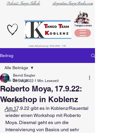
Podcast: Tango-Talk.de
ArgentineTangoRadio.com
Unternehmen
Tangoszenen
aus der
Szene
Letzte Aktualisierung:
18.06.2026 - 7
:00
Beitrag
Alle Beiträge
Bernd Siegler
Alle Beiträge
29. Juli 2022
1 Min. Lesezeit
Roberto Moya, 17.9.22:
News
Workshop in Koblenz
Milonga
Am 17.9.22 gibt es in Koblenz/Rauental 
Lernen
wieder einen Workshop mit Roberto 
Moya. Diesmal geht es um die 
Intensivierung von Basics und sehr 