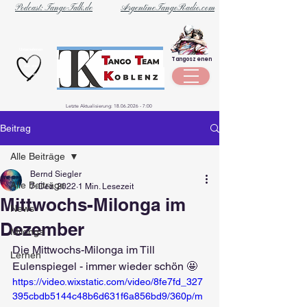
Podcast: Tango-Talk.de
ArgentineTangoRadio.com
Unternehmen
Tangoszenen
aus der
Szene
Letzte Aktualisierung:
18.06.2026 - 7
:00
Beitrag
Alle Beiträge
Bernd Siegler
Alle Beiträge
7. Dez. 2022
1 Min. Lesezeit
Mittwochs-Milonga im
News
Dezember
Milonga
Die Mittwochs-Milonga im Till 
Lernen
Eulenspiegel - immer wieder schön 🤩 
https://video.wixstatic.com/video/8fe7fd_327
395cbdb5144c48b6d631f6a856bd9/360p/m