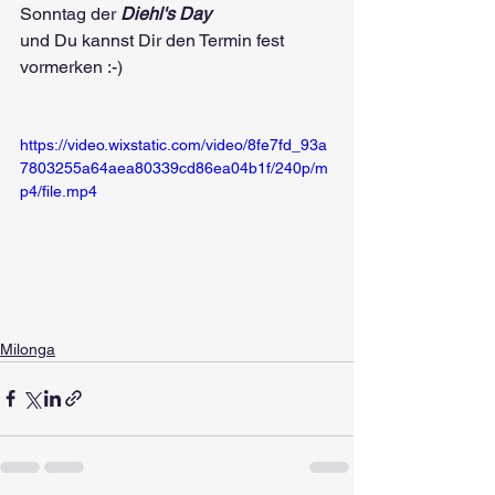
Sonntag der 
Diehl's Day
und Du kannst Dir den Termin fest 
vormerken :-)
https://video.wixstatic.com/video/8fe7fd_93a
7803255a64aea80339cd86ea04b1f/240p/m
p4/file.mp4
Milonga