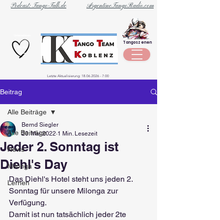
Podcast: Tango-Talk.de
ArgentineTangoRadio.com
Unternehmen
Tangoszenen
aus der
Szene
Letzte Aktualisierung:
18.06.2026 - 7
:00
Beitrag
Alle Beiträge
Bernd Siegler
Alle Beiträge
23. Mai 2022
1 Min. Lesezeit
Jeder 2. Sonntag ist
News
Diehl's Day
Milonga
Das Diehl's Hotel steht uns jeden 2. 
Lernen
Sonntag für unsere Milonga zur 
Verfügung.
Damit ist nun tatsächlich jeder 2te 