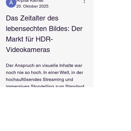
Arpita Kamat
20. Oktober 2025
Das Zeitalter des 
lebensechten Bildes: Der 
Markt für HDR-
Videokameras
Der Anspruch an visuelle Inhalte war 
noch nie so hoch. In einer Welt, in der 
hochauflösendes Streaming und 
immersives Storytelling zum Standard 
geworden sind, hat sich die 
Technologie des High Dynamic Range 
(HDR) als der entscheidende Faktor für 
die Bildqualität etabliert. Längst ist die 
Auflösung in 
4K
 zur Norm geworden; 
der wahre Unterschied liegt heute im 