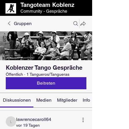
Tangoteam Koblenz
Community - Gespräche
Gruppen
Koblenzer Tango Gespräche
Öffentlich
·
1 Tangueros/Tangueras
Beitreten
Diskussionen
Medien
Mitglieder
Info
lawrencecaroll64
lawrencecaroll64
vor 19 Tagen