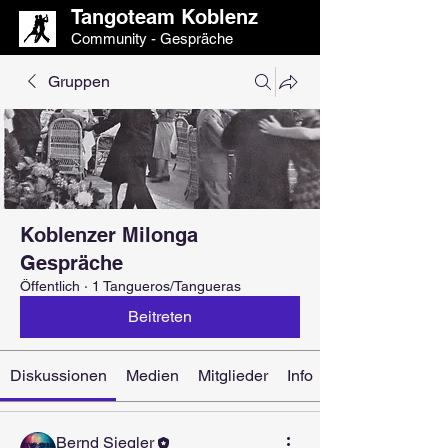
Tangoteam Koblenz
Community - Gespräche
Gruppen
Koblenzer Milonga
Gespräche
Öffentlich
·
1 Tangueros/Tangueras
Beitreten
Diskussionen
Medien
Mitglieder
Info
Bernd Siegler