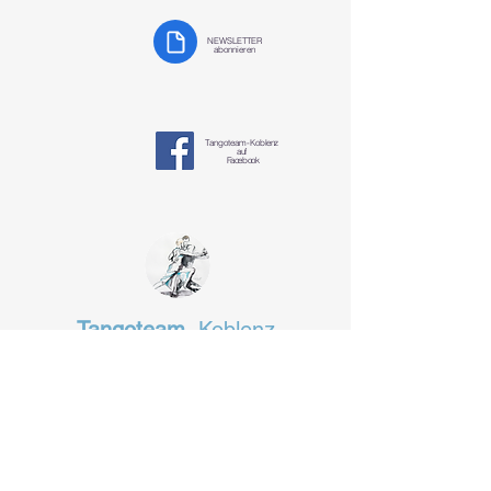
NEWSLETTER
abonnieren
Tangoteam-K
oblenz
auf
Facebook
Tangoteam
Koblenz
§ Datenschutzerklärung
tangotanzen-koblenz@mosella-tango.de