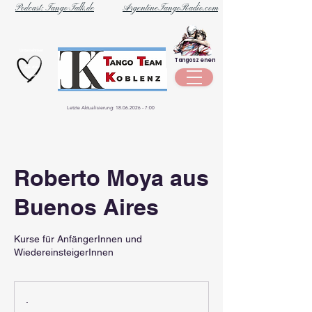
Podcast: Tango-Talk.de
ArgentineTangoRadio.com
Unternehmen
Tangoszenen
aus der
Szene
Letzte Aktualisierung:
18.06.2026 - 7
:00
Roberto Moya aus
Buenos Aires
Kurse für AnfängerInnen und
WiedereinsteigerInnen
.
.