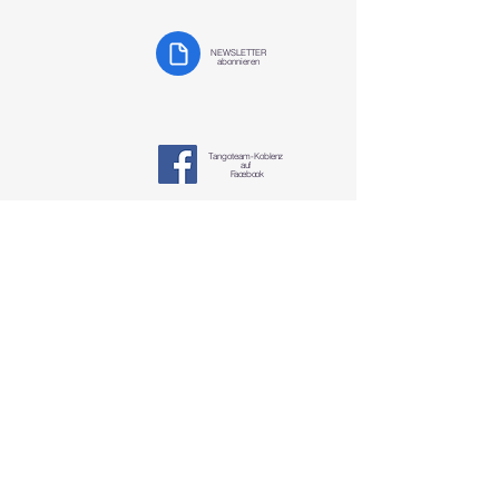
aber dennoch wahr
NEWSLETTER
abonnieren
Tangoteam-K
oblenz
auf
Facebook
Tangoteam
Koblenz
§ Datenschutzerklärung
tangotanzen-koblenz@mosella-tango.de