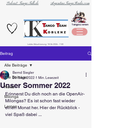
Podcast: Tango-Talk.de
ArgentineTangoRadio.com
Unternehmen
Tangoszenen
aus der
Szene
Letzte Aktualisierung:
18.06.2026 - 7
:00
Beitrag
Alle Beiträge
Bernd Siegler
Alle Beiträge
20. Sept. 2022
1 Min. Lesezeit
Unser Sommer 2022
News
Erinnerst Du dich noch an die OpenAir-
Milonga
Milongas? Es ist schon fast wieder 
Lernen
einen Monat her. Hier der Rückblick - 
viel Spaß dabei ...