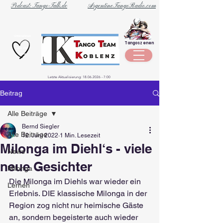
Podcast: Tango-Talk.de
ArgentineTangoRadio.com
Unternehmen
Tangoszenen
aus der
Szene
Letzte Aktualisierung:
18.06.2026 - 7
:00
Beitrag
Alle Beiträge
Bernd Siegler
Alle Beiträge
12. Juni 2022
1 Min. Lesezeit
Milonga im Diehl‘s - viele
News
neue Gesichter
Milonga
Die Milonga im Diehls war wieder ein 
Lernen
Erlebnis. DIE klassische Milonga in der 
Region zog nicht nur heimische Gäste 
an, sondern begeisterte auch wieder 