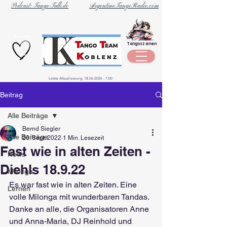
Podcast: Tango-Talk.de
ArgentineTangoRadio.com
Unternehmen
Tangoszenen
aus der
Szene
Letzte Aktualisierung:
18.06.2026 - 7
:00
Beitrag
Alle Beiträge
Bernd Siegler
Alle Beiträge
20. Sept. 2022
1 Min. Lesezeit
Fast wie in alten Zeiten -
News
Diehls 18.9.22
Milonga
Es war fast wie in alten Zeiten. Eine 
Lernen
volle Milonga mit wunderbaren Tandas. 
Danke an alle, die Organisatoren Anne 
und Anna-Maria, DJ Reinhold und 