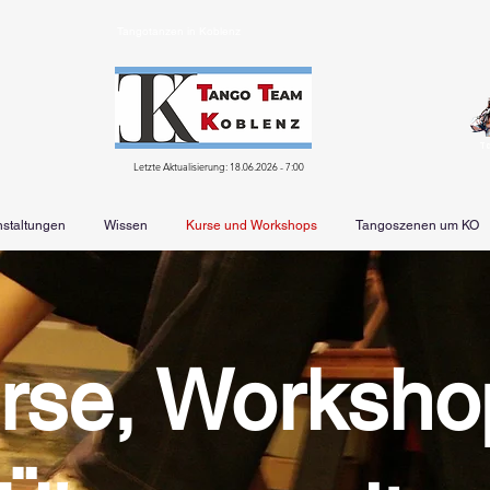
Tangotanzen in Koblenz
T
Letzte Aktualisierung: 18.06.2026 - 7:00
nstaltungen
Wissen
Kurse und Workshops
Tangoszenen um KO
rse, Worksho