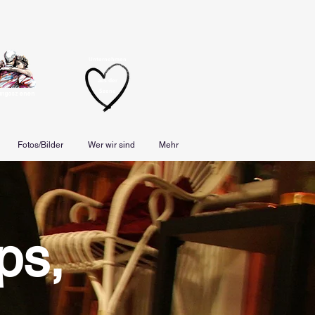
Unternehmen
aus der
Szene
angoszenen
Fotos/Bilder
Wer wir sind
Mehr
ps,