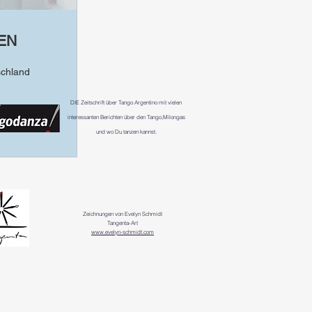
EN
schland
DIE
Zeitschrift über Tango Argentino mit vielen
interessanten Berichten über den Tango,Milongas
und wo Du tanzen kannst.
Zeichnungen von Evelyn Schmidt
Tangenta-Art
www.evelyn-schmidt.com