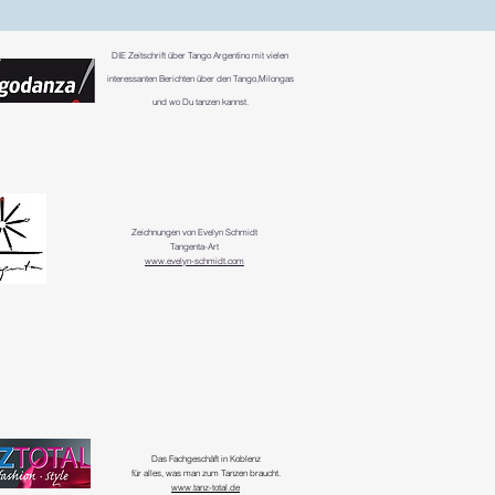
DIE
Zeitschrift über Tango Argentino mit vielen
interessanten Berichten über den Tango,Milongas
und wo Du tanzen kannst.
Zeichnungen von Evelyn Schmidt
Tangenta-Art
www.evelyn-schmidt.com
Das Fachgeschäft in Koblenz
für alles, was man zum Tanzen braucht.
www.tanz-total.de