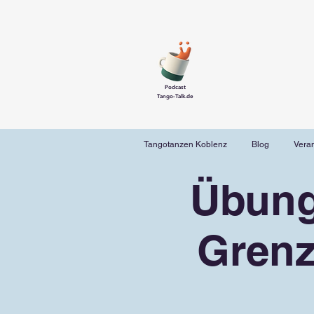
Podcast
Tango-Talk.de
Tangotanzen Koblenz
Blog
Vera
Übung
Grenz