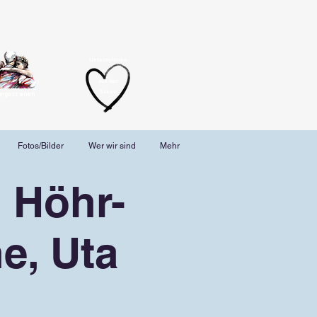
Unternehmen
aus der
Szene
angoszenen
Fotos/Bilder
Wer wir sind
Mehr
 Höhr-
e, Uta