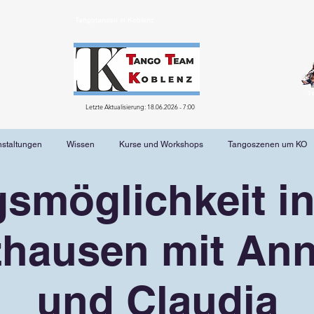
Tangotanzen in Koblenz
T
Letzte Aktualisierung: 18.06.2026 - 7:00
nstaltungen
Wissen
Kurse und Workshops
Tangoszenen um KO
smöglichkeit in
hausen mit Ann
und Claudia