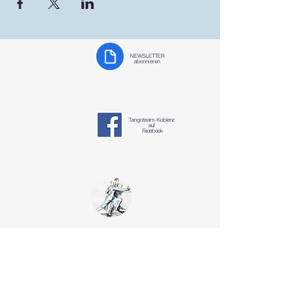
NEWSLETTER
abonnieren
Tangoteam-K
oblenz
auf
Facebook
Tangoteam
Koblenz
§ Datenschutzerklärung
tangotanzen-koblenz@mosella-tango.de