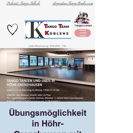
Podcast: Tango-Talk.de
ArgentineTangoRadio.com
Unternehmen
Tangoszenen
aus der
Szene
Letzte Aktualisierung:
18.06.2026 - 7
:00
Übungsmöglichkeit
in Höhr-