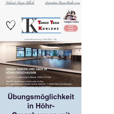
Podcast: Tango-Talk.de
ArgentineTangoRadio.com
Unternehmen
Tangoszenen
aus der
Szene
Letzte Aktualisierung:
18.06.2026 - 7
:00
Übungsmöglichkeit
in Höhr-