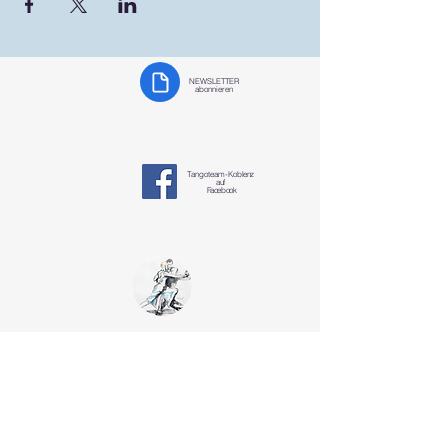
NEWSLETTER
abonnieren
Tangoteam-K
oblenz
auf
Facebook
Tangoteam
Koblenz
§ Datenschutzerklärung
tangotanzen-koblenz@mosella-tango.de