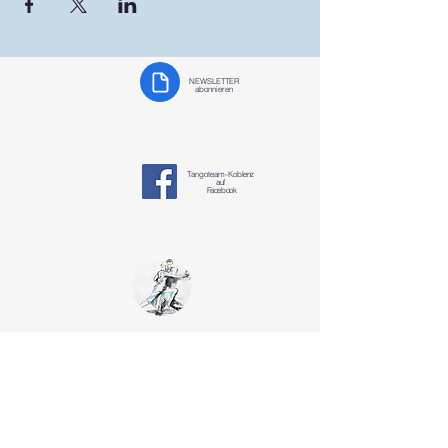
NEWSLETTER
abonnieren
Tangoteam-K
oblenz
auf
Facebook
Tangoteam
Koblenz
§ Datenschutzerklärung
tangotanzen-koblenz@mosella-tango.de