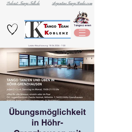
Podcast: Tango-Talk.de
ArgentineTangoRadio.com
Unternehmen
Tangoszenen
aus der
Szene
Letzte Aktualisierung:
18.06.2026 - 7
:00
Übungsmöglichkeit
in Höhr-