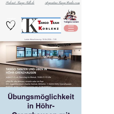
Podcast: Tango-Talk.de
ArgentineTangoRadio.com
Unternehmen
Tangoszenen
aus der
Szene
Letzte Aktualisierung:
18.06.2026 - 7
:00
Übungsmöglichkeit
in Höhr-