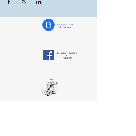
NEWSLETTER
abonnieren
Tangoteam-K
oblenz
auf
Facebook
Tangoteam
Koblenz
§ Datenschutzerklärung
tangotanzen-koblenz@mosella-tango.de