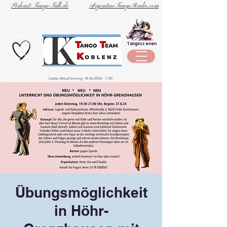
Podcast: Tango-Talk.de
ArgentineTangoRadio.com
Unternehmen
Tangoszenen
aus der
Szene
Letzte Aktualisierung:
18.06.2026 - 7
:00
Übungsmöglichkeit
in Höhr-