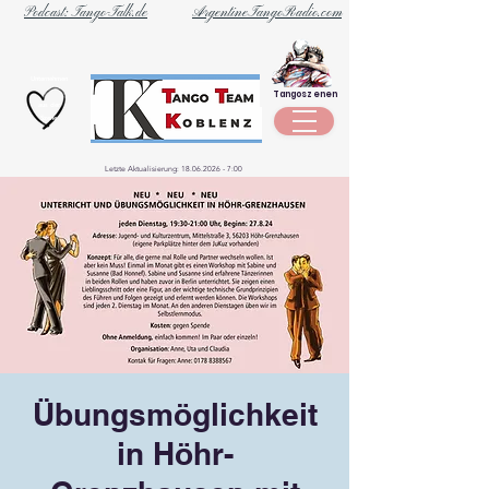
Podcast: Tango-Talk.de
ArgentineTangoRadio.com
Unternehmen
Tangoszenen
aus der
Szene
Letzte Aktualisierung:
18.06.2026 - 7
:00
Übungsmöglichkeit
in Höhr-