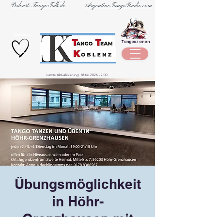
Podcast: Tango-Talk.de
ArgentineTangoRadio.com
Unternehmen
Tangoszenen
aus der
Szene
Letzte Aktualisierung:
18.06.2026 - 7
:00
Übungsmöglichkeit
in Höhr-