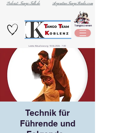
Podcast: Tango-Talk.de
ArgentineTangoRadio.com
Unternehmen
Tangoszenen
aus der
Szene
Letzte Aktualisierung:
18.06.2026 - 7
:00
Technik für
Führende und