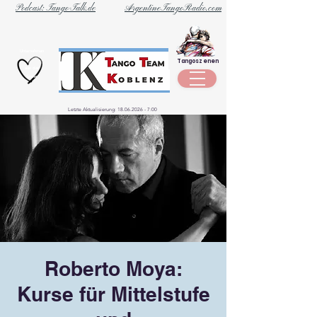
Podcast: Tango-Talk.de
ArgentineTangoRadio.com
Unternehmen
Tangoszenen
aus der
Szene
Letzte Aktualisierung:
18.06.2026 - 7
:00
Roberto Moya:
Kurse für Mittelstufe