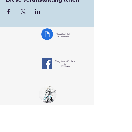
NEWSLETTER
abonnieren
Tangoteam-K
oblenz
auf
Facebook
Tangoteam
Koblenz
§ Datenschutzerklärung