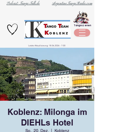
Podcast: Tango-Talk.de
ArgentineTangoRadio.com
Unternehmen
Tangoszenen
aus der
Szene
Letzte Aktualisierung:
18.06.2026 - 7
:00
Koblenz: Milonga im
DIEHLs Hotel
So., 20. Dez.
  |  
Koblenz