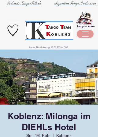
Podcast: Tango-Talk.de
ArgentineTangoRadio.com
Unternehmen
Tangoszenen
aus der
Szene
Letzte Aktualisierung:
18.06.2026 - 7
:00
Koblenz: Milonga im
DIEHLs Hotel
So., 16. Feb.
  |  
Koblenz