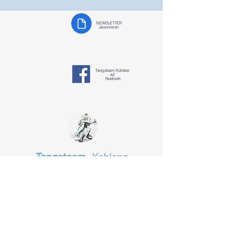
NEWSLETTER
abonnieren
Tangoteam-K
oblenz
auf
Facebook
Tangoteam
Koblenz
§ Datenschutzerklärung
tangotanzen-koblenz@mosella-tango.de