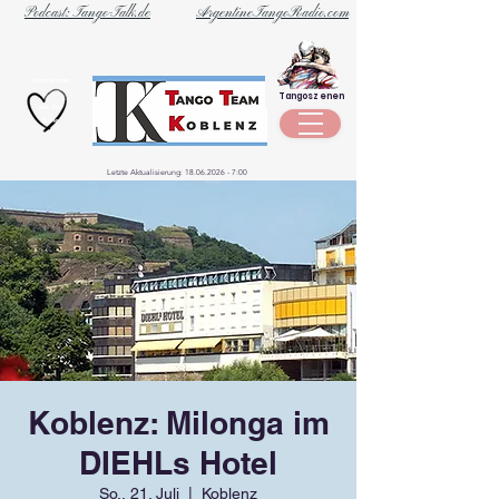
Podcast: Tango-Talk.de
ArgentineTangoRadio.com
Unternehmen
Tangoszenen
aus der
Szene
Letzte Aktualisierung:
18.06.2026 - 7
:00
Koblenz: Milonga im
DIEHLs Hotel
So., 21. Juli
  |  
Koblenz