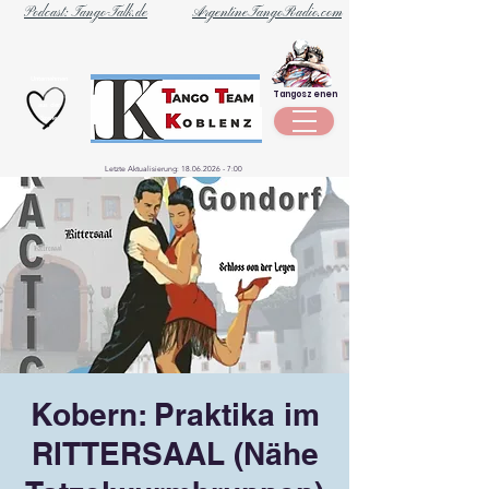
Podcast: Tango-Talk.de
ArgentineTangoRadio.com
Unternehmen
Tangoszenen
aus der
Szene
Letzte Aktualisierung:
18.06.2026 - 7
:00
Kobern: Praktika im
RITTERSAAL (Nähe