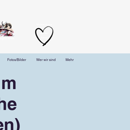
Unternehmen
aus der
Szene
angoszenen
Fotos/Bilder
Wer wir sind
Mehr
im
he
en)