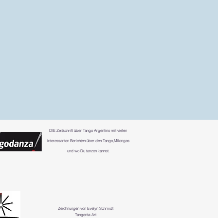
DIE
Zeitschrift über Tango Argentino mit vielen
interessanten Berichten über den Tango,Milongas
und wo Du tanzen kannst.
Zeichnungen von Evelyn Schmidt
Tangenta-Art