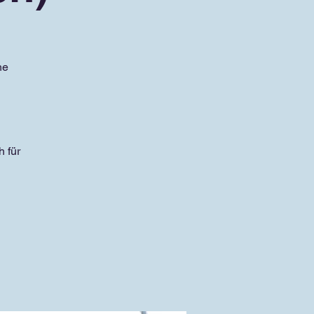
he
 für