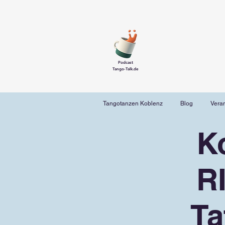
Podcast
Tango-Talk.de
Tangotanzen Koblenz
Blog
Vera
K
R
Ta