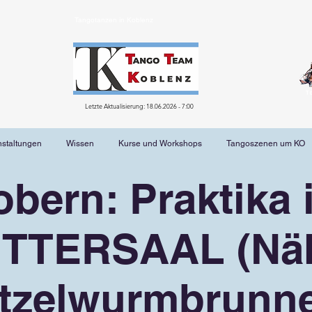
Tangotanzen in Koblenz
T
Letzte Aktualisierung: 18.06.2026 - 7:00
nstaltungen
Wissen
Kurse und Workshops
Tangoszenen um KO
obern: Praktika 
ITTERSAAL (Nä
tzelwurmbrunn