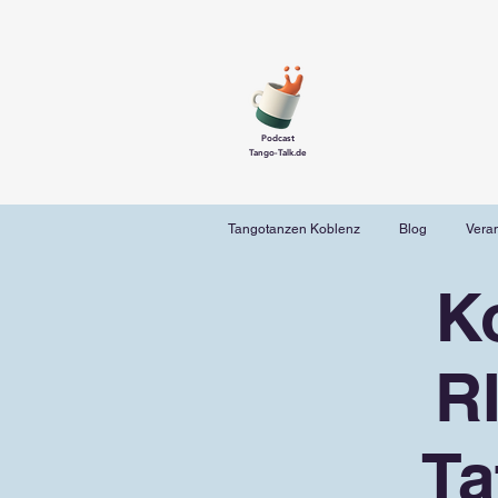
Podcast
Tango-Talk.de
Tangotanzen Koblenz
Blog
Vera
K
R
Ta