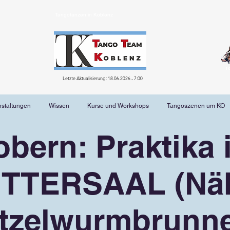
Tangotanzen in Koblenz
T
Letzte Aktualisierung: 18.06.2026 - 7:00
nstaltungen
Wissen
Kurse und Workshops
Tangoszenen um KO
obern: Praktika 
ITTERSAAL (Nä
tzelwurmbrunn