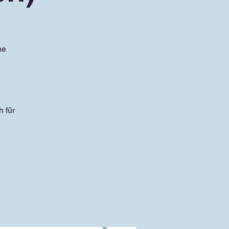
he
 für