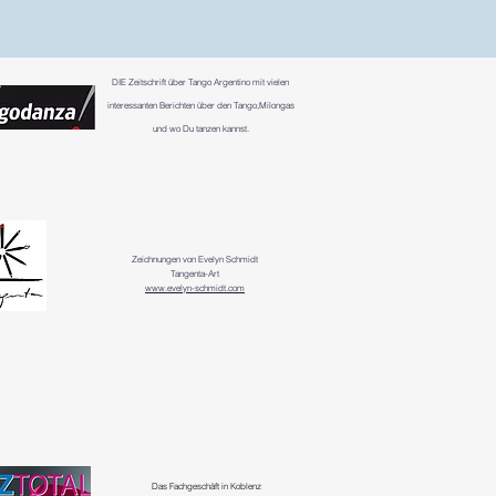
DIE
Zeitschrift über Tango Argentino mit vielen
interessanten Berichten über den Tango,Milongas
und wo Du tanzen kannst.
Zeichnungen von Evelyn Schmidt
Tangenta-Art
www.evelyn-schmidt.com
Das Fachgeschäft in Koblenz