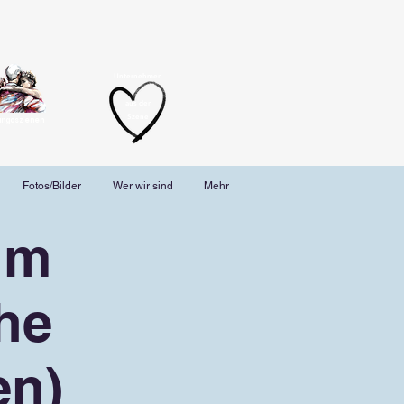
Unternehmen
aus der
Szene
angoszenen
Fotos/Bilder
Wer wir sind
Mehr
im
he
en)