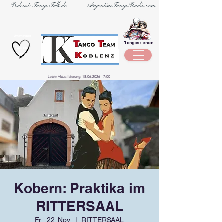
Podcast: Tango-Talk.de
ArgentineTangoRadio.com
Unternehmen
Tangoszenen
aus der
Szene
Letzte Aktualisierung:
18.06.2026 - 7
:00
Kobern: Praktika im
RITTERSAAL
Fr., 22. Nov.
  |  
RITTERSAAL