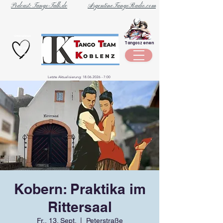
Podcast: Tango-Talk.de
ArgentineTangoRadio.com
Unternehmen
Tangoszenen
aus der
Szene
Letzte Aktualisierung:
18.06.2026 - 7
:00
Kobern: Praktika im
Rittersaal
Fr., 13. Sept.
  |  
Peterstraße