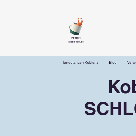
Podcast
Tango-Talk.de
Tangotanzen Koblenz
Blog
Vera
Ko
SCHL