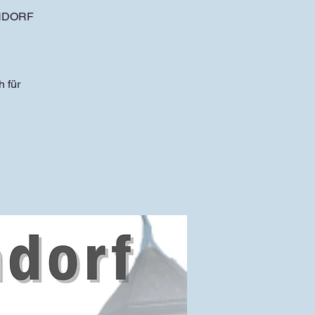
ONDORF
 für