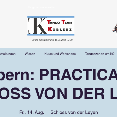
Tangotanzen in Koblenz
T
Letzte Aktualisierung: 18.06.2026 - 7:00
nstaltungen
Wissen
Kurse und Workshops
Tangoszenen um KO
bern: PRACTICA
OSS VON DER 
Fr., 14. Aug.
  |  
Schloss von der Leyen