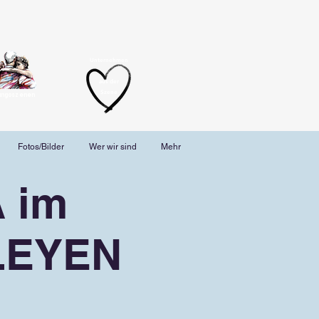
Unternehmen
aus der
Szene
angoszenen
Fotos/Bilder
Wer wir sind
Mehr
 im
LEYEN