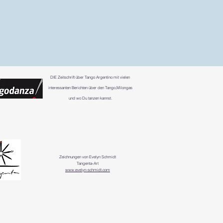
DIE
Zeitschrift über Tango Argentino mit vielen
interessanten Berichten über den Tango,Milongas
und wo Du tanzen kannst.
Zeichnungen von Evelyn Schmidt
Tangenta-Art
www.evelyn-schmidt.com