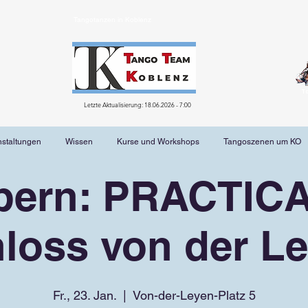
Tangotanzen in Koblenz
T
Letzte Aktualisierung: 18.06.2026 - 7:00
nstaltungen
Wissen
Kurse und Workshops
Tangoszenen um KO
bern: PRACTICA
loss von der L
Fr., 23. Jan.
  |  
Von-der-Leyen-Platz 5