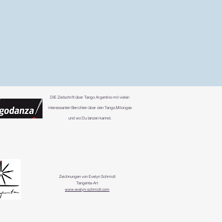
DIE
Zeitschrift über Tango Argentino mit vielen
interessanten Berichten über den Tango,Milongas
und wo Du tanzen kannst.
Zeichnungen von Evelyn Schmidt
Tangenta-Art
www.evelyn-schmidt.com