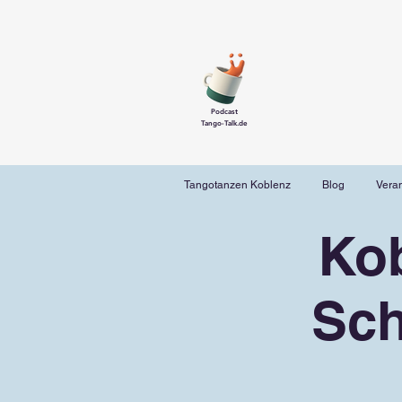
Podcast
Tango-Talk.de
Tangotanzen Koblenz
Blog
Vera
Ko
Sch