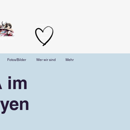
Unternehmen
aus der
Szene
angoszenen
Fotos/Bilder
Wer wir sind
Mehr
 im
eyen