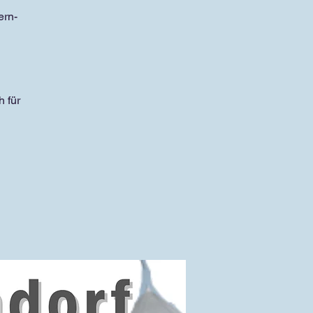
ern-
 für