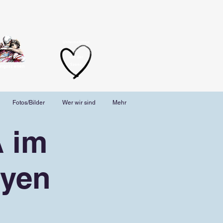
Unternehmen
aus der
Szene
angoszenen
Fotos/Bilder
Wer wir sind
Mehr
 im
eyen