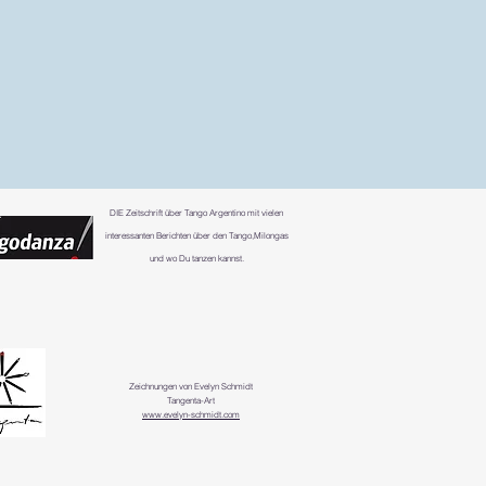
DIE
Zeitschrift über Tango Argentino mit vielen
interessanten Berichten über den Tango,Milongas
und wo Du tanzen kannst.
Zeichnungen von Evelyn Schmidt
Tangenta-Art
www.evelyn-schmidt.com