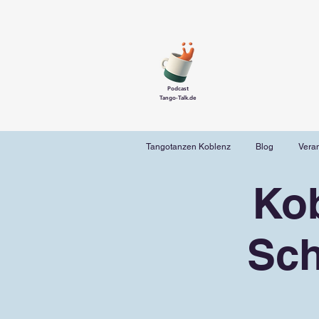
Podcast
Tango-Talk.de
Tangotanzen Koblenz
Blog
Vera
Ko
Sch