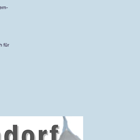
ern-
 für