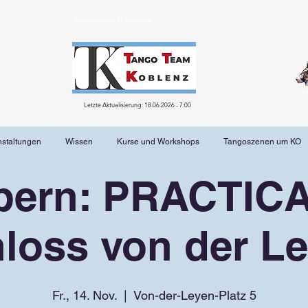
Tangotanzen in Koblenz
T
Letzte Aktualisierung: 18.06.2026 - 7:00
nstaltungen
Wissen
Kurse und Workshops
Tangoszenen um KO
bern: PRACTICA
loss von der L
Fr., 14. Nov.
  |  
Von-der-Leyen-Platz 5