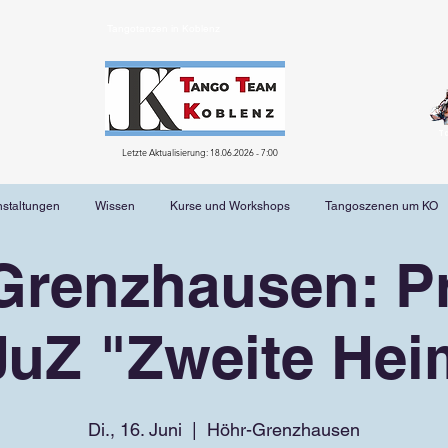
Tangotanzen in Koblenz
T
Letzte Aktualisierung: 18.06.2026 - 7:00
nstaltungen
Wissen
Kurse und Workshops
Tangoszenen um KO
Grenzhausen: Pr
JuZ "Zweite Hei
Di., 16. Juni
  |  
Höhr-Grenzhausen