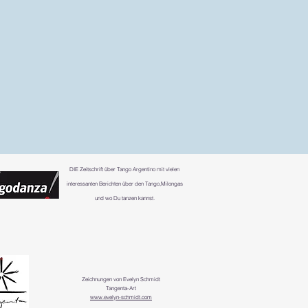
DIE
Zeitschrift über Tango Argentino mit vielen
interessanten Berichten über den Tango,Milongas
und wo Du tanzen kannst.
Zeichnungen von Evelyn Schmidt
Tangenta-Art
www.evelyn-schmidt.com