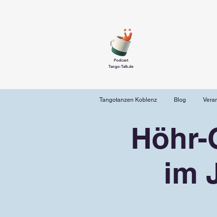
Podcast
Tango-Talk.de
Tangotanzen Koblenz
Blog
Vera
Höhr-
im 