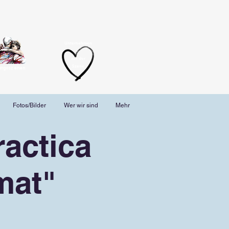
Unternehmen
aus der
Szene
angoszenen
Fotos/Bilder
Wer wir sind
Mehr
actica
mat"