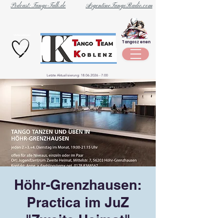
Podcast: Tango-Talk.de
ArgentineTangoRadio.com
Unternehmen
Tangoszenen
aus der
Szene
Letzte Aktualisierung:
18.06.2026 - 7
:00
Höhr-Grenzhausen:
Practica im JuZ