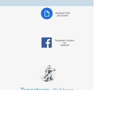
NEWSLETTER
abonnieren
Tangoteam-K
oblenz
auf
Facebook
Tangoteam
Koblenz
§ Datenschutzerklärung
tangotanzen-koblenz@mosella-tango.de