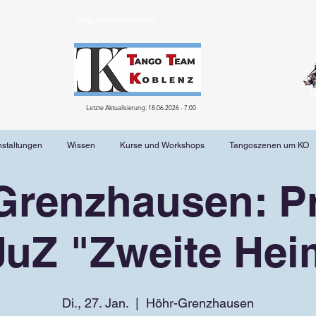
Tangotanzen in Koblenz
T
Letzte Aktualisierung: 18.06.2026 - 7:00
nstaltungen
Wissen
Kurse und Workshops
Tangoszenen um KO
Grenzhausen: Pr
JuZ "Zweite Hei
Di., 27. Jan.
  |  
Höhr-Grenzhausen