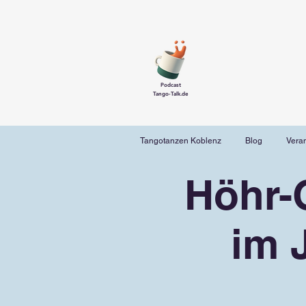
Podcast
Tango-Talk.de
Tangotanzen Koblenz
Blog
Vera
Höhr-
im 