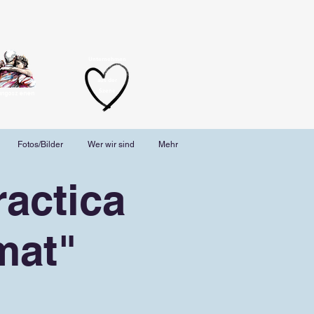
Unternehmen
aus der
Szene
angoszenen
Fotos/Bilder
Wer wir sind
Mehr
actica
mat"