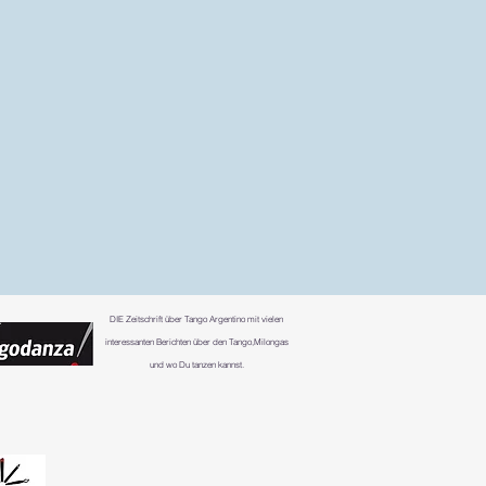
DIE
Zeitschrift über Tango Argentino mit vielen
interessanten Berichten über den Tango,Milongas
und wo Du tanzen kannst.