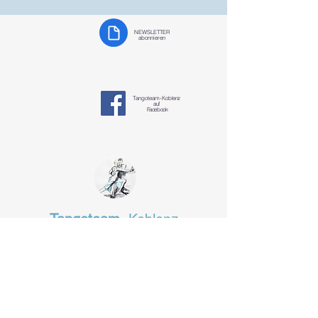
NEWSLETTER
abonnieren
Tangoteam-K
oblenz
auf
Facebook
Tangoteam
Koblenz
§ Datenschutzerklärung
tangotanzen-koblenz@mosella-tango.de