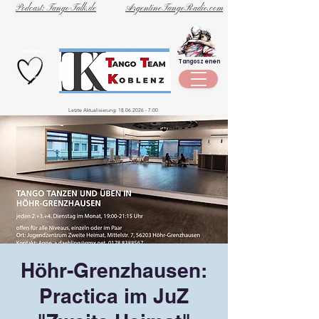
Podcast: Tango-Talk.de
ArgentineTangoRadio.com
Unternehmen
Tangoszenen
aus der
Szene
Letzte Aktualisierung:
18.06.2026 - 7
:00
Höhr-Grenzhausen:
Practica im JuZ