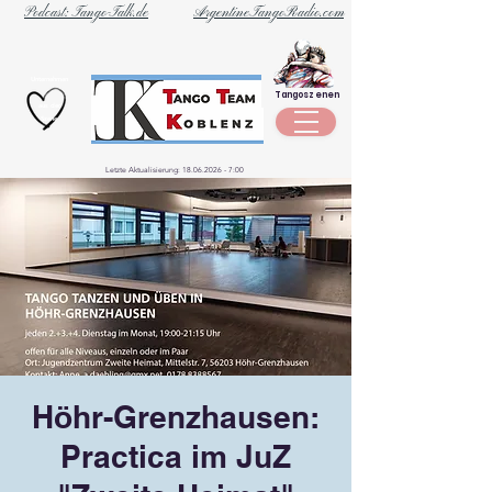
Podcast: Tango-Talk.de
ArgentineTangoRadio.com
Unternehmen
Tangoszenen
aus der
Szene
Letzte Aktualisierung:
18.06.2026 - 7
:00
Höhr-Grenzhausen:
Practica im JuZ