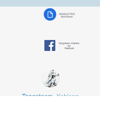
NEWSLETTER
abonnieren
Tangoteam-K
oblenz
auf
Facebook
Tangoteam
Koblenz
§ Datenschutzerklärung
tangotanzen-koblenz@mosella-tango.de