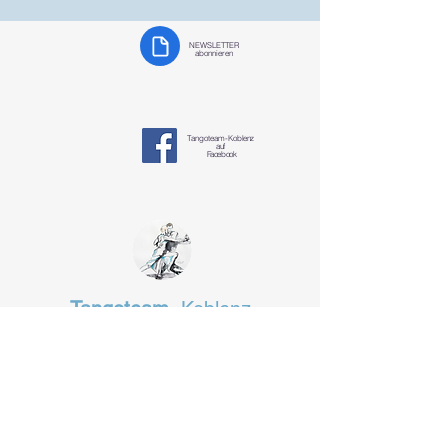
NEWSLETTER
abonnieren
Tangoteam-K
oblenz
auf
Facebook
Tangoteam
Koblenz
§ Datenschutzerklärung
tangotanzen-koblenz@mosella-tango.de