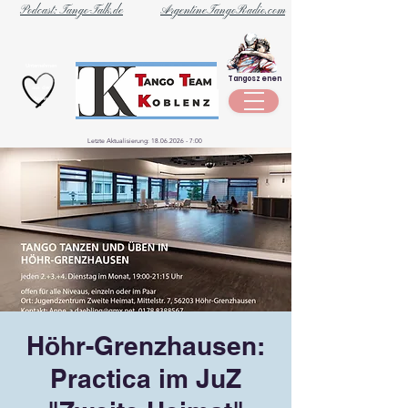
Podcast: Tango-Talk.de
ArgentineTangoRadio.com
Unternehmen
Tangoszenen
aus der
Szene
Letzte Aktualisierung:
18.06.2026 - 7
:00
Höhr-Grenzhausen:
Practica im JuZ