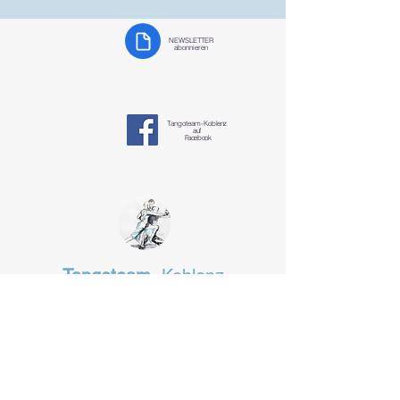
NEWSLETTER
abonnieren
Tangoteam-K
oblenz
auf
Facebook
Tangoteam
Koblenz
§ Datenschutzerklärung
tangotanzen-koblenz@mosella-tango.de