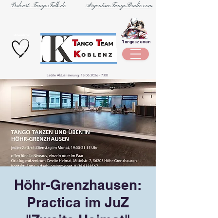
Podcast: Tango-Talk.de
ArgentineTangoRadio.com
Unternehmen
Tangoszenen
aus der
Szene
Letzte Aktualisierung:
18.06.2026 - 7
:00
Höhr-Grenzhausen:
Practica im JuZ