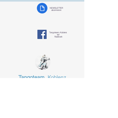
NEWSLETTER
abonnieren
Tangoteam-K
oblenz
auf
Facebook
Tangoteam
Koblenz
§ Datenschutzerklärung
tangotanzen-koblenz@mosella-tango.de
Das Fachgeschäft in Koblenz