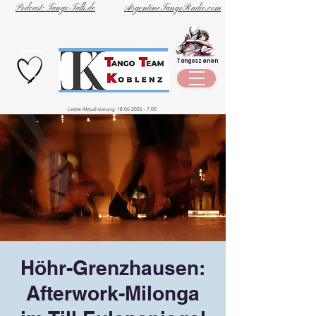
Podcast: Tango-Talk.de
ArgentineTangoRadio.com
Unternehmen
Tangoszenen
aus der
Szene
Letzte Aktualisierung:
18.06.2026 - 7
:00
Höhr-Grenzhausen:
Afterwork-Milonga