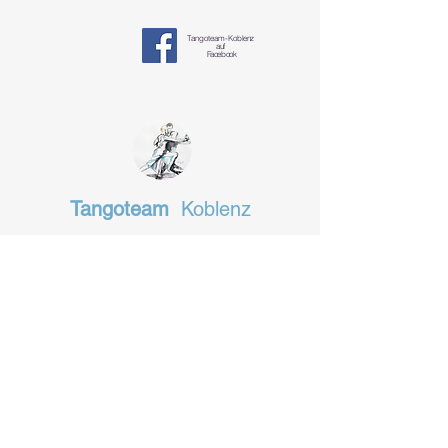
Tangoteam-K
oblenz
auf
Facebook
Tangoteam
Koblenz
§ Datenschutzerklärung
tangotanzen-koblenz@mosella-tango.de
Das Fachgeschäft in Koblenz
für alles, was man zum Tanzen
braucht.
www.tanz-total.de