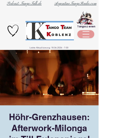
Podcast: Tango-Talk.de
ArgentineTangoRadio.com
Unternehmen
Tangoszenen
aus der
Szene
Letzte Aktualisierung:
18.06.2026 - 7
:00
Höhr-Grenzhausen:
Afterwork-Milonga