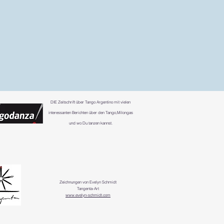
DIE
Zeitschrift über Tango Argentino mit vielen
interessanten Berichten über den Tango,Milongas
und wo Du tanzen kannst.
Zeichnungen von Evelyn Schmidt
Tangenta-Art
www.evelyn-schmidt.com