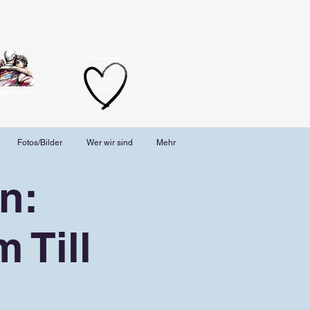
Unternehmen
aus der
Szene
angoszenen
Fotos/Bilder
Wer wir sind
Mehr
n:
 Till