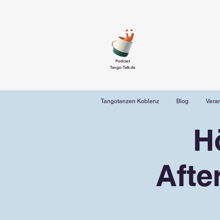
Podcast
Tango-Talk.de
Tangotanzen Koblenz
Blog
Vera
H
Afte