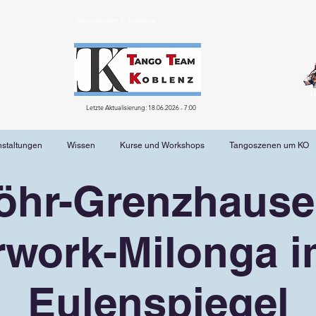
Tangotanzen in Koblenz
T
Letzte Aktualisierung: 18.06.2026 - 7:00
nstaltungen
Wissen
Kurse und Workshops
Tangoszenen um KO
öhr-Grenzhause
rwork-Milonga im
Eulenspiegel