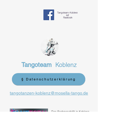
Tangoteam-K
oblenz
auf
Facebook
Tangoteam
Koblenz
§ Datenschutzerklärung
tangotanzen-koblenz@mosella-tango.de
Das Fachgeschäft in Koblenz
für alles, was man zum Tanzen
braucht.
www.tanz-total.de