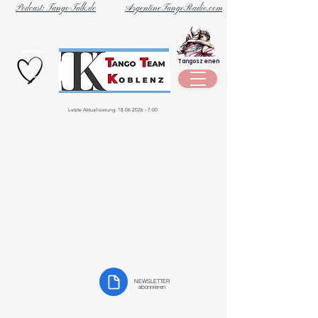
Podcast: Tango-Talk.de
ArgentineTangoRadio.com
Unternehmen
Tangoszenen
aus der
Szene
Letzte Aktualisierung:
18.06.2026 - 7
:00
NEWSLETTER
abonnieren