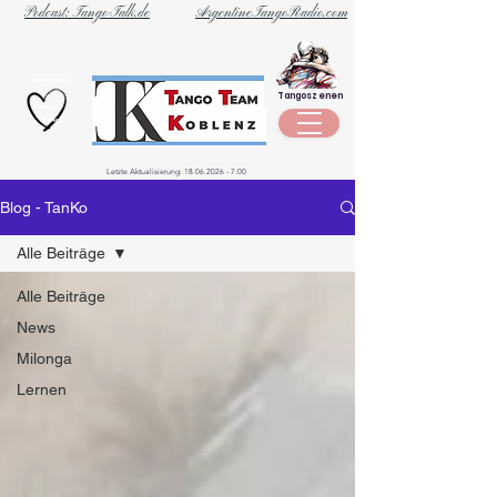
Podcast: Tango-Talk.de
ArgentineTangoRadio.com
Unternehmen
Tangoszenen
aus der
Szene
Letzte Aktualisierung:
18.06.2026 - 7
:00
Blog - TanKo
Alle Beiträge
Alle Beiträge
News
Milonga
Lernen