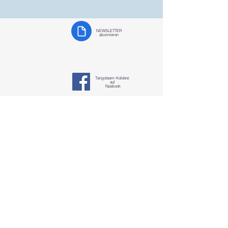
NEWSLETTER
abonnieren
Tangoteam-K
oblenz
auf
Facebook
Tangoteam
Koblenz
§ Datenschutzerklärung
tangotanzen-koblenz@mosella-tango.de