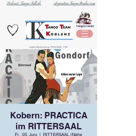
Podcast: Tango-Talk.de
ArgentineTangoRadio.com
Unternehmen
Tangoszenen
aus der
Szene
Letzte Aktualisierung:
18.06.2026 - 7
:00
Kobern: PRACTICA
im RITTERSAAL
Fr., 05. Juni
  |  
RITTERSAAL (Nähe