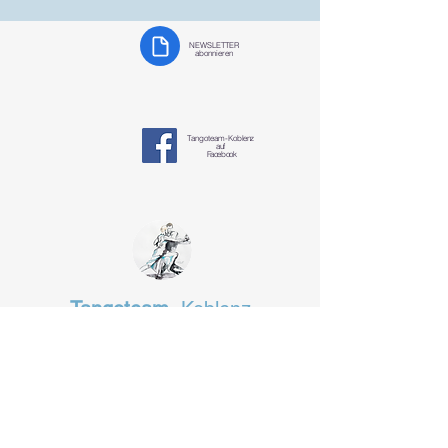
NEWSLETTER
abonnieren
Tangoteam-K
oblenz
auf
Facebook
Tangoteam
Koblenz
§ Datenschutzerklärung
tangotanzen-koblenz@mosella-tango.de