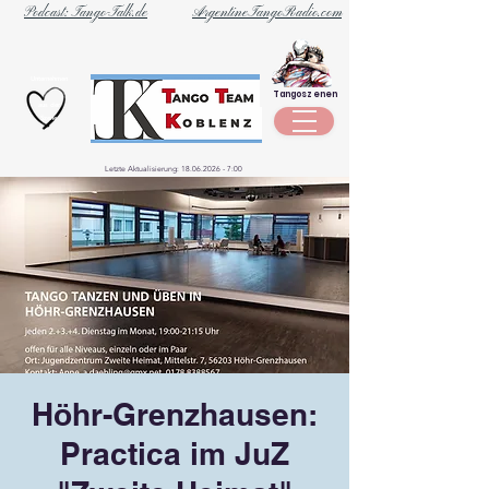
Podcast: Tango-Talk.de
ArgentineTangoRadio.com
Unternehmen
Tangoszenen
aus der
Szene
Letzte Aktualisierung:
18.06.2026 - 7
:00
Höhr-Grenzhausen:
Practica im JuZ